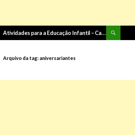
Pesquisa
Atividades para a Educação Infantil – Cantinho do Saber
PULAR
PARA
O
CONTEÚDO
Arquivo da tag: aniversariantes