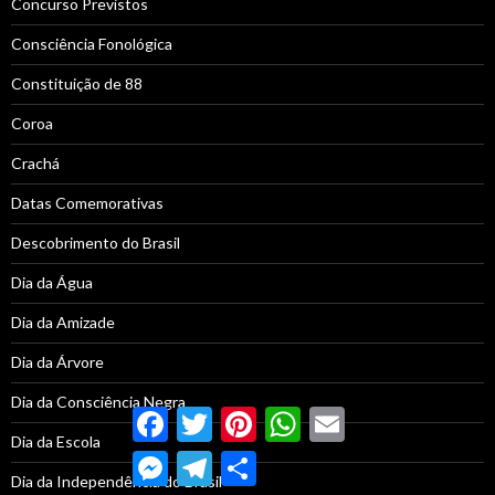
Concurso Previstos
Consciência Fonológica
Constituição de 88
Coroa
Crachá
Datas Comemorativas
Descobrimento do Brasil
Dia da Água
Dia da Amizade
Dia da Árvore
Dia da Consciência Negra
Facebook
Twitter
Pinterest
WhatsApp
Email
Dia da Escola
Messenger
Telegram
Compartilhar
Dia da Independência do Brasil