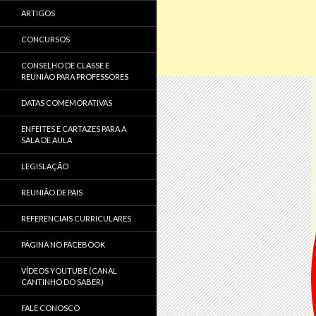
ARTIGOS
CONCURSOS
CONSELHO DE CLASSE E
REUNIÃO PARA PROFESSORES
DATAS COMEMORATIVAS
ENFEITES E CARTAZES PARA A
SALA DE AULA
LEGISLAÇÃO
REUNIÃO DE PAIS
REFERENCIAIS CURRICULARES
PÁGINA NO FACEBOOK
VÍDEOS YOUTUBE (CANAL
CANTINHO DO SABER)
FALE CONOSCO