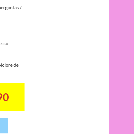
perguntas /
cesso
lclore de
90
O