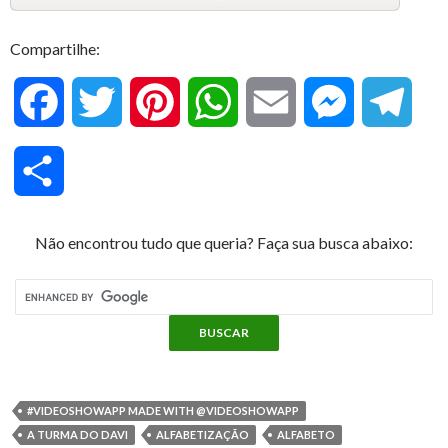
Compartilhe:
F
T
P
W
E
M
T
a
w
i
h
m
e
e
C
c
i
n
a
a
s
l
o
Não encontrou tudo que queria? Faça sua busca abaixo:
e
t
t
t
i
s
e
m
b
t
e
s
l
e
g
p
o
e
r
A
n
r
a
o
r
e
p
g
a
#VIDEOSHOWAPP MADE WITH @VIDEOSHOWAPP
r
A TURMA DO DAVI
ALFABETIZAÇÃO
ALFABETO