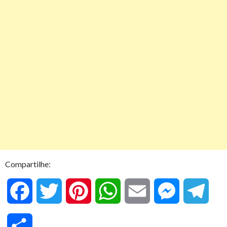
Compartilhe:
F
T
P
W
E
M
T
a
w
i
h
m
e
e
C