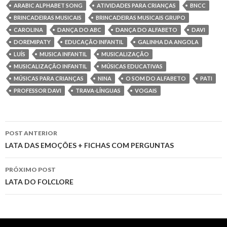
k
s
p
e
m
ARABIC ALPHABET SONG
ATIVIDADES PARA CRIANÇAS
BNCC
t
BRINCADEIRAS MUSICAIS
BRINCADEIRAS MUSICAIS GRUPO
t
r
CAROLINA
DANÇA DO ABC
DANÇA DO ALFABETO
DAVI
i
DOREMIPATY
EDUCAÇÃO INFANTIL
GALINHA DA ANGOLA
LUÍS
MUSICA INFANTIL
MUSICALIZAÇÃO
l
MUSICALIZAÇÃO INFANTIL
MÚSICAS EDUCATIVAS
MÚSICAS PARA CRIANÇAS
NINA
O SOM DO ALFABETO
PATI
h
PROFESSOR DAVI
TRAVA-LÍNGUAS
VOGAIS
a
POST ANTERIOR
r
Navegação
LATA DAS EMOÇÕES + FICHAS COM PERGUNTAS
do
PRÓXIMO POST
post
LATA DO FOLCLORE