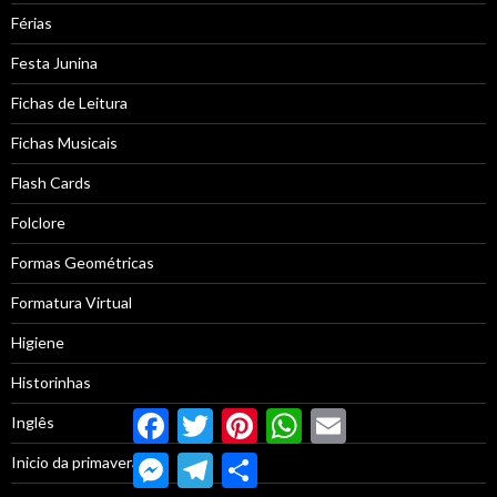
Férias
Festa Junina
Fichas de Leitura
Fichas Musicais
Flash Cards
Folclore
Formas Geométricas
Formatura Virtual
Higiene
Historinhas
Facebook
Twitter
Pinterest
WhatsApp
Email
Inglês
Messenger
Telegram
Compartilhar
Inicio da primavera