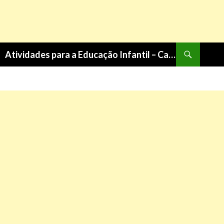
Pesquisa
Atividades para a Educação Infantil – Cantinho do Saber
PULAR
PARA
O
CONTEÚDO