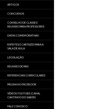
ARTIGOS
CONCURSOS
CONSELHO DE CLASSE E
REUNIÃO PARA PROFESSORES
DATAS COMEMORATIVAS
ENFEITES E CARTAZES PARA A
SALA DE AULA
LEGISLAÇÃO
REUNIÃO DE PAIS
REFERENCIAIS CURRICULARES
PÁGINA NO FACEBOOK
VÍDEOS YOUTUBE (CANAL
CANTINHO DO SABER)
FALE CONOSCO