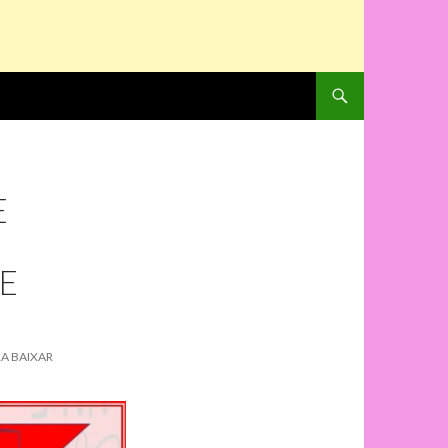
PULAR PARA O CONTE
E
E
RA BAIXAR