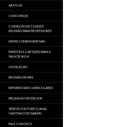
ARTIGOS
CONCURSOS
CONSELHO DE CLASSE E
REUNIÃO PARA PROFESSORES
DATAS COMEMORATIVAS
ENFEITES E CARTAZES PARA A
SALA DE AULA
LEGISLAÇÃO
REUNIÃO DE PAIS
REFERENCIAIS CURRICULARES
PÁGINA NO FACEBOOK
VÍDEOS YOUTUBE (CANAL
CANTINHO DO SABER)
FALE CONOSCO