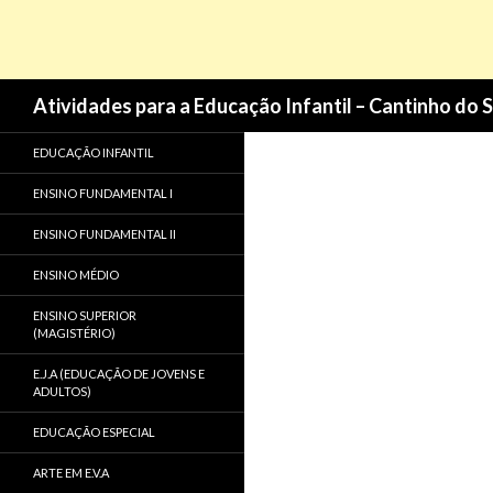
Pesquisa
Atividades para a Educação Infantil – Cantinho do 
EDUCAÇÃO INFANTIL
ENSINO FUNDAMENTAL I
ENSINO FUNDAMENTAL II
ENSINO MÉDIO
ENSINO SUPERIOR
(MAGISTÉRIO)
E.J.A (EDUCAÇÃO DE JOVENS E
ADULTOS)
EDUCAÇÃO ESPECIAL
ARTE EM E.V.A