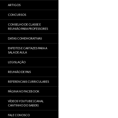
ARTIGOS
CONCURSOS
CONSELHO DE CLASSE E
REUNIÃO PARA PROFESSORES
DATAS COMEMORATIVAS
ENFEITES E CARTAZES PARA A
SALA DE AULA
LEGISLAÇÃO
REUNIÃO DE PAIS
REFERENCIAIS CURRICULARES
PÁGINA NO FACEBOOK
VÍDEOS YOUTUBE (CANAL
CANTINHO DO SABER)
FALE CONOSCO