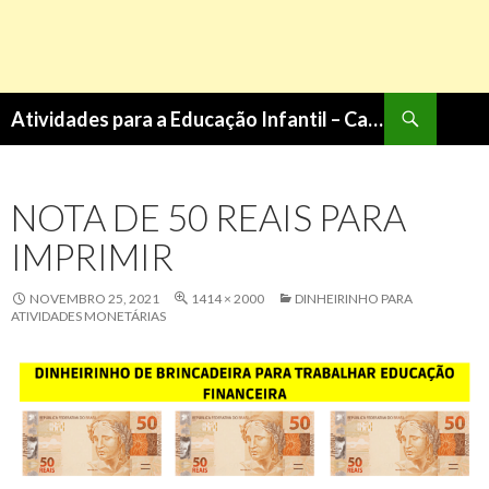
Pesquisa
Atividades para a Educação Infantil – Cantinho do Saber
PULAR
PARA
O
NOTA DE 50 REAIS PARA
CONTEÚDO
IMPRIMIR
NOVEMBRO 25, 2021
1414 × 2000
DINHEIRINHO PARA
ATIVIDADES MONETÁRIAS