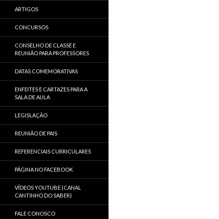
ARTIGOS
CONCURSOS
CONSELHO DE CLASSE E
REUNIÃO PARA PROFESSORES
DATAS COMEMORATIVAS
ENFEITES E CARTAZES PARA A
SALA DE AULA
LEGISLAÇÃO
REUNIÃO DE PAIS
REFERENCIAIS CURRICULARES
PÁGINA NO FACEBOOK
VÍDEOS YOUTUBE (CANAL
CANTINHO DO SABER)
FALE CONOSCO