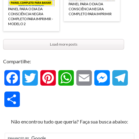
PAINEL PARA O DIA DA
PAINEL PARA O DIA DA
CONSCIÊNCIA NEGRA
CONSCIÊNCIA NEGRA
COMPLETO PARA IMPRIMIR
COMPLETO PARA IMPRIMIR -
MODELO 2
Load more posts
Compartilhe:
F
T
P
W
E
M
T
a
w
i
h
m
e
e
C
c
i
n
a
a
s
l
o
Não encontrou tudo que queria? Faça sua busca abaixo:
e
t
t
t
i
s
e
m