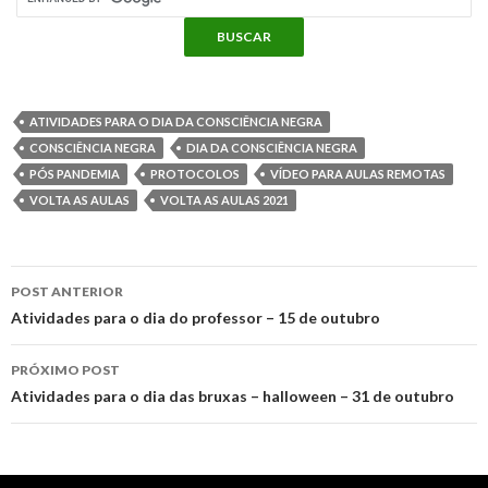
b
t
e
s
l
e
g
p
o
e
r
A
n
r
a
o
r
e
p
g
a
ATIVIDADES PARA O DIA DA CONSCIÊNCIA NEGRA
r
CONSCIÊNCIA NEGRA
DIA DA CONSCIÊNCIA NEGRA
k
s
p
e
m
PÓS PANDEMIA
PROTOCOLOS
VÍDEO PARA AULAS REMOTAS
t
VOLTA AS AULAS
VOLTA AS AULAS 2021
t
r
i
POST ANTERIOR
l
Navegação
Atividades para o dia do professor – 15 de outubro
h
do
PRÓXIMO POST
post
Atividades para o dia das bruxas – halloween – 31 de outubro
a
r