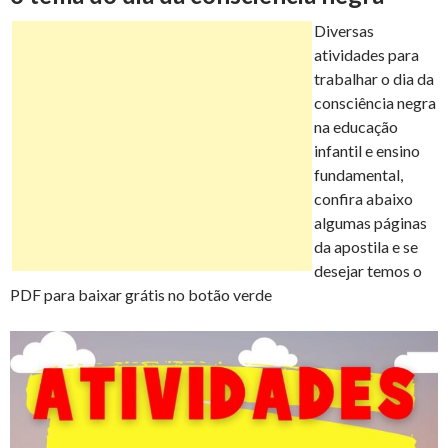
b
t
e
s
l
e
g
p
Diversas
atividades para
o
e
r
A
n
r
a
trabalhar o dia da
consciência negra
o
r
e
p
g
a
na educação
r
infantil e ensino
k
s
p
e
m
fundamental,
t
confira abaixo
t
r
algumas páginas
i
da apostila e se
desejar temos o
l
PDF para baixar grátis no botão verde
h
a
r