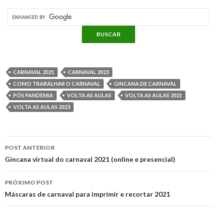
m
b
t
e
s
l
e
g
p
o
e
r
A
n
r
a
o
r
e
p
g
a
CARNAVAL 2021
CARNAVAL 2023
r
COMO TRABALHAR O CARNAVAL
GINCANA DE CARNAVAL
k
s
p
e
m
PÓS PANDEMIA
VOLTA AS AULAS
VOLTA AS AULAS 2021
t
VOLTA AS AULAS 2023
t
r
i
POST ANTERIOR
l
Navegação
Gincana virtual do carnaval 2021 (online e presencial)
h
do
PRÓXIMO POST
post
Máscaras de carnaval para imprimir e recortar 2021
a