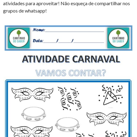
atividades para aproveitar! Não esqueça de compartilhar nos
o
e
r
A
n
r
grupos de whatsapp!
a
o
r
e
p
g
a
r
k
s
p
e
m
t
t
r
i
l
h
a
r