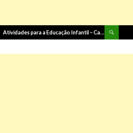
Pesquisa
Atividades para a Educação Infantil – Cantinho do Saber
PULAR
PARA
O
CONTEÚDO