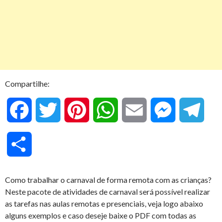
Compartilhe:
F
T
P
W
E
M
T
a
w
i
h
m
e
e
C
c
i
n
a
a
s
l
o
Como trabalhar o carnaval de forma remota com as crianças?
e
t
t
t
i
s
e
Neste pacote de atividades de carnaval será possível realizar
m
as tarefas nas aulas remotas e presenciais, veja logo abaixo
b
t
e
s
l
e
g
alguns exemplos e caso deseje baixe o PDF com todas as
p