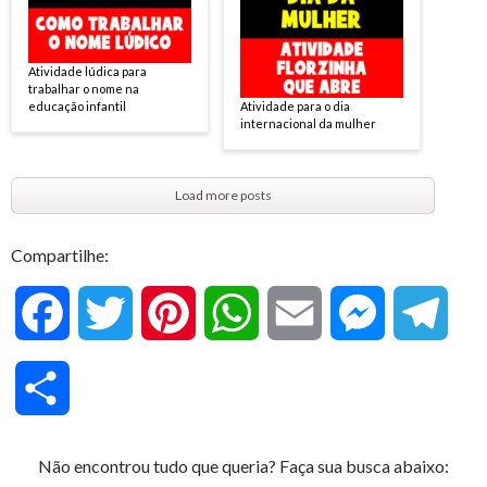
Atividade lúdica para
trabalhar o nome na
educação infantil
Atividade para o dia
internacional da mulher
Load more posts
Compartilhe:
F
T
P
W
E
M
T
a
w
i
h
m
e
e
C
c
i
n
a
a
s
l
o
Não encontrou tudo que queria? Faça sua busca abaixo:
e
t
t
t
i
s
e