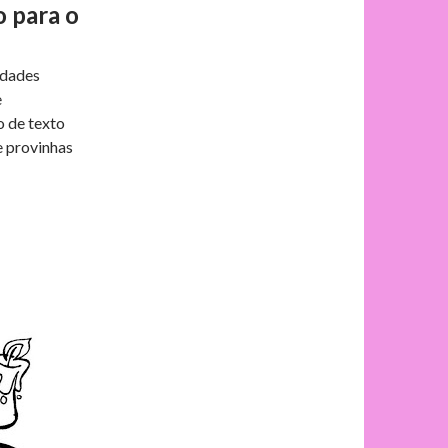
o para o
e
p
idades
g
a
e
o de texto
r
r
e provinhas
a
t
m
i
l
h
a
r