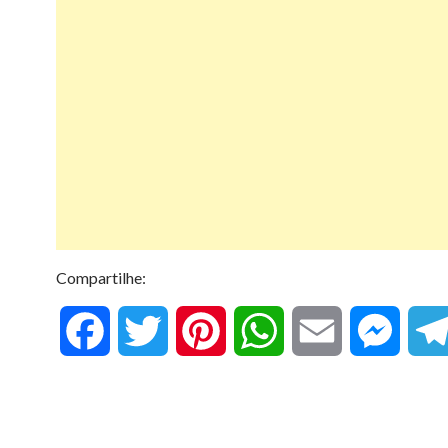
Compartilhe:
F
T
P
W
E
M
a
w
i
h
m
e
c
i
n
a
a
s