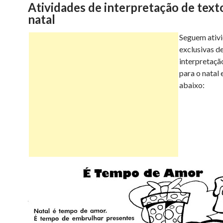
Atividades de interpretação de text
e
t
t
t
i
s
natal
Seguem ativ
b
t
e
s
l
e
exclusivas d
interpretaçã
o
e
r
A
n
para o natal 
abaixo:
o
r
e
p
g
k
s
p
e
t
r