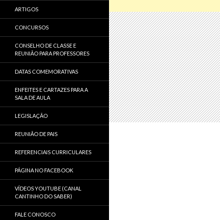
ARTIGOS
CONCURSOS
CONSELHO DE CLASSE E
REUNIÃO PARA PROFESSORES
DATAS COMEMORATIVAS
ENFEITES E CARTAZES PARA A
SALA DE AULA
LEGISLAÇÃO
REUNIÃO DE PAIS
REFERENCIAIS CURRICULARES
PÁGINA NO FACEBOOK
VÍDEOS YOUTUBE (CANAL
CANTINHO DO SABER)
FALE CONOSCO