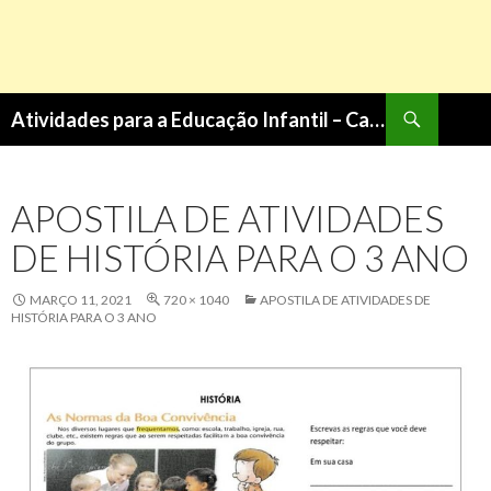
Pesquisa
Atividades para a Educação Infantil – Cantinho do Saber
PULAR
PARA
O
APOSTILA DE ATIVIDADES
CONTEÚDO
DE HISTÓRIA PARA O 3 ANO
MARÇO 11, 2021
720 × 1040
APOSTILA DE ATIVIDADES DE
HISTÓRIA PARA O 3 ANO