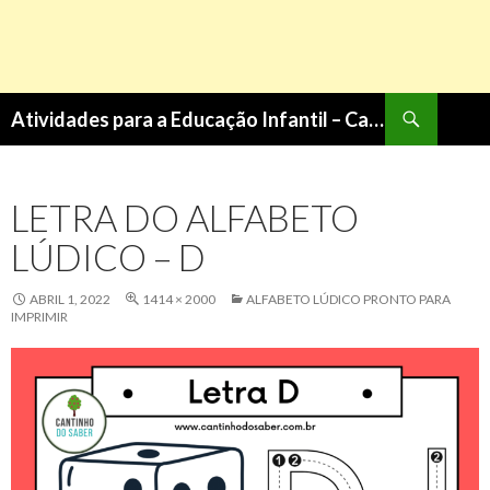
Pesquisa
Atividades para a Educação Infantil – Cantinho do Saber
PULAR
PARA
O
LETRA DO ALFABETO
CONTEÚDO
LÚDICO – D
ABRIL 1, 2022
1414 × 2000
ALFABETO LÚDICO PRONTO PARA
IMPRIMIR