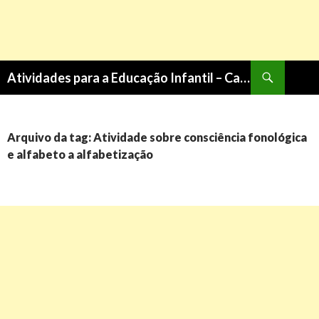
Pesquisa
Atividades para a Educação Infantil – Cantinho do Saber
PULAR
PARA
O
CONTEÚDO
Arquivo da tag: Atividade sobre consciência fonológica
e alfabeto a alfabetização