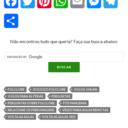
F
T
P
W
E
M
T
a
w
i
h
m
e
e
C
c
i
n
a
a
s
l
o
Não encontrou tudo que queria? Faça sua busca abaixo:
e
t
t
t
i
s
e
m
b
t
e
s
l
e
g
p
o
e
r
A
n
r
a
o
r
e
p
g
a
FOLCLORE
JOGO DO FOLCLORE
JOGOS ONLINE
r
JOGOS PARA AS FÉRIAS
PERGUNTAS
k
s
p
e
m
PERGUNTAS SOBRE FOLCLORE
PÓS PANDEMIA
t
RELACIONE OS PERSONAGENS
VÍDEO PARA AULAS REMOTAS
t
r
VOLTA AS AULAS
VOLTA AS AULAS 2021
i