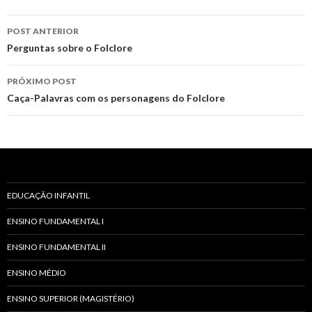
l
POST ANTERIOR
Navegação
Perguntas sobre o Folclore
h
do
PRÓXIMO POST
a
post
Caça-Palavras com os personagens do Folclore
r
EDUCAÇÃO INFANTIL
ENSINO FUNDAMENTAL I
ENSINO FUNDAMENTAL II
ENSINO MÉDIO
ENSINO SUPERIOR (MAGISTÉRIO)