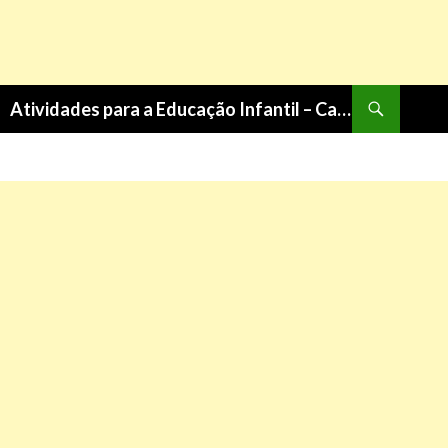
Pesquisa
Atividades para a Educação Infantil – Cantinho do Saber
PULAR
PARA
O
CONTEÚDO