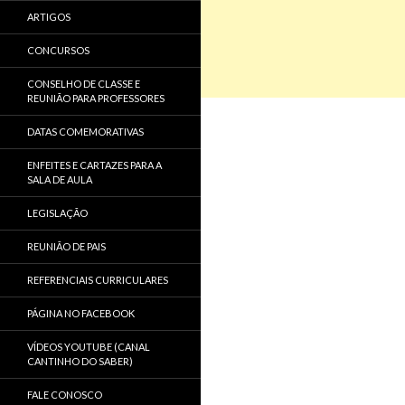
ARTIGOS
CONCURSOS
CONSELHO DE CLASSE E
REUNIÃO PARA PROFESSORES
DATAS COMEMORATIVAS
ENFEITES E CARTAZES PARA A
SALA DE AULA
LEGISLAÇÃO
REUNIÃO DE PAIS
REFERENCIAIS CURRICULARES
PÁGINA NO FACEBOOK
VÍDEOS YOUTUBE (CANAL
CANTINHO DO SABER)
FALE CONOSCO