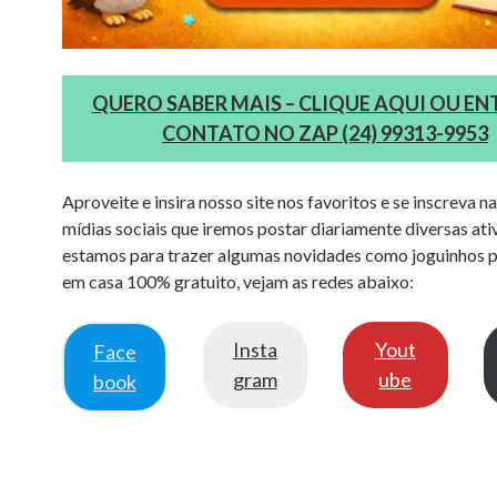
QUERO SABER MAIS – CLIQUE AQUI OU EN
CONTATO NO ZAP (24) 99313-9953
Aproveite e insira nosso site nos favoritos e se inscreva n
mídias sociais que iremos postar diariamente diversas ati
estamos para trazer algumas novidades como joguinhos p
em casa 100% gratuito, vejam as redes abaixo:
Insta
Yout
Face
gram
ube
book