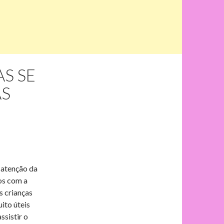
S SE
AS
 atenção da
os com a
s crianças
ito úteis
ssistir o