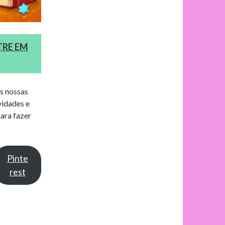
TRE EM
as nossas
vidades e
ara fazer
Pinte
rest