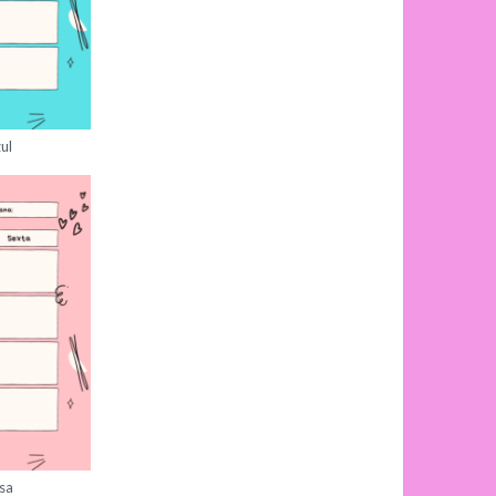
ul
sa