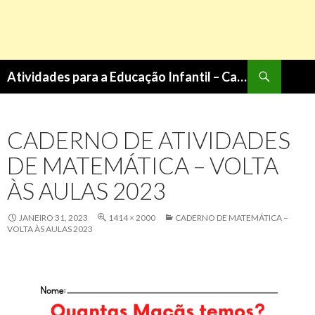
Pesquisa
Atividades para a Educação Infantil – Cantinho do Saber
PULAR
PARA
O
CADERNO DE ATIVIDADES
CONTEÚDO
DE MATEMÁTICA – VOLTA
ÀS AULAS 2023
JANEIRO 31, 2023
1414 × 2000
CADERNO DE MATEMÁTICA –
VOLTA ÀS AULAS 2023