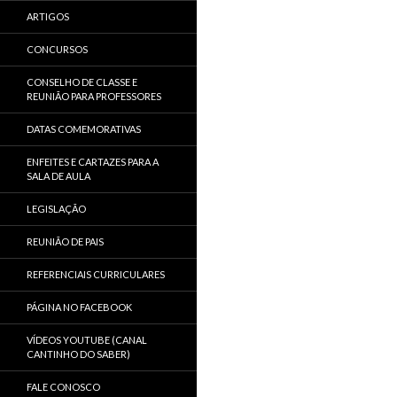
ARTIGOS
CONCURSOS
CONSELHO DE CLASSE E
REUNIÃO PARA PROFESSORES
DATAS COMEMORATIVAS
ENFEITES E CARTAZES PARA A
SALA DE AULA
LEGISLAÇÃO
REUNIÃO DE PAIS
REFERENCIAIS CURRICULARES
PÁGINA NO FACEBOOK
VÍDEOS YOUTUBE (CANAL
CANTINHO DO SABER)
FALE CONOSCO