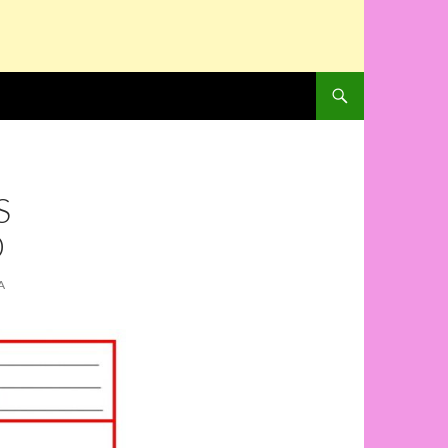
PULAR PARA O CONTE
S
O
A