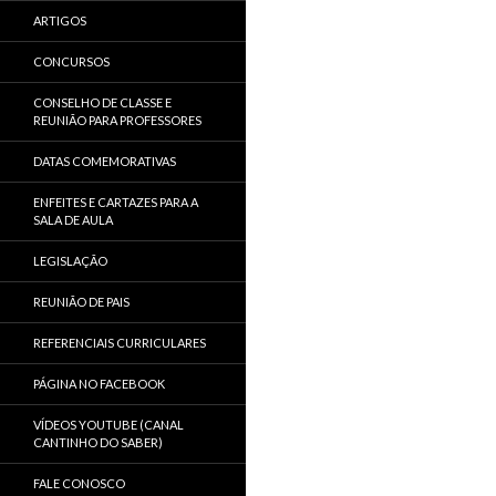
ARTIGOS
CONCURSOS
CONSELHO DE CLASSE E
REUNIÃO PARA PROFESSORES
DATAS COMEMORATIVAS
ENFEITES E CARTAZES PARA A
SALA DE AULA
LEGISLAÇÃO
REUNIÃO DE PAIS
REFERENCIAIS CURRICULARES
PÁGINA NO FACEBOOK
VÍDEOS YOUTUBE (CANAL
CANTINHO DO SABER)
FALE CONOSCO